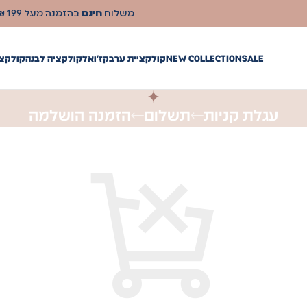
משלוח
חינם
בהזמנה מעל 199 ₪
SALE
NEW COLLECTION
קולקציית ערב
קז'ואל
קולקציה לבנה
קולקצי
עגלת קניות
תשלום
הזמנה הושלמה