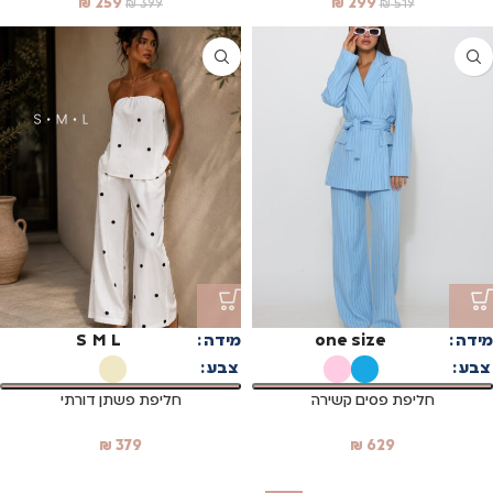
₪
259
₪
299
₪
399
₪
519
מידה
one size
מידה
L
M
S
צבע
צבע
חליפת פסים קשירה
חליפת פשתן דורתי
₪
379
₪
629