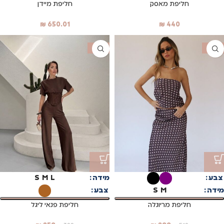
חליפת מאסק
חליפת מיידן
₪
650.01
₪
440
SALE
SALE
צבע
מידה
L
M
S
מידה
M
S
צבע
חליפת מריונלה
חליפת פנאי ליגל