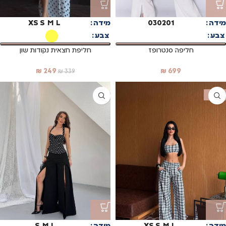
מידה
01
02
03
מידה
L
M
S
XS
צבע
צבע
חליפה סנטרופז
חליפת חצאית נקודות שון
₪
249
₪
699
₪
339
SALE