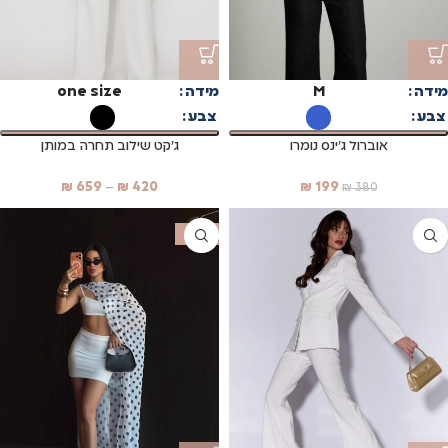
מידה
M
מידה
one size
צבע
צבע
אוברול ג'ינס נומרו
ג'קט שילוב תחרה במותן
₪
659
–
₪
420
₪
199
₪
380
SALE