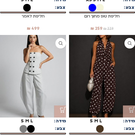
מידה
L
M
S
XS
מידה
L
M
S
צבע
צבע
חליפת טופ מחוך רום
חליפת לאמר
₪
499
₪
259
₪
339
מידה
L
M
S
מידה
L
M
S
צבע
צבע