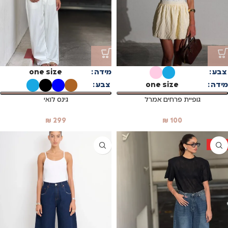
צבע
מידה
one size
מידה
one size
צבע
גופיית פרחים אמרל
גינס לואי
₪
299
₪
100
HOT