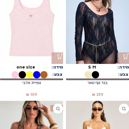
מידה
M
S
מידה
one size
צבע
צבע
בגד גוף נואר
גופיית אלבי
₪
109
₪
259
SALE