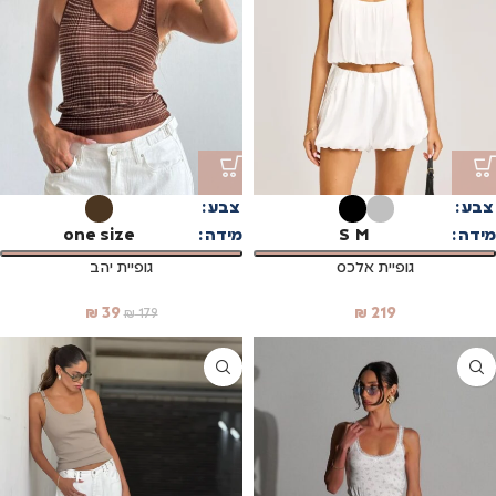
צבע
צבע
מידה
M
S
מידה
one size
גופיית אלכס
גופיית יהב
₪
39
₪
219
₪
179