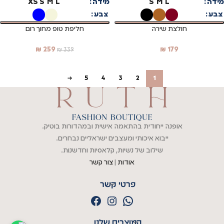
מידה
L
M
S
מידה
L
M
S
XS
צבע
צבע
חולצת שירה
חליפת טופ מחוך רום
₪
259
₪
179
₪
339
→
5
4
3
2
1
אופנה ייחודית בהתאמה אישית ובמהדורות בוטיק.
ייבוא איכותי ומעצבים ישראליים נבחרים.
שילוב של נשיות, קלאסיות וחדשנות.
אודות
|
צור קשר
פרטי קשר
המוצרים שלנו