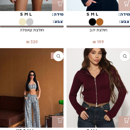
מידה
L
M
S
מידה
L
M
S
צבע
צבע
חולצת יהב
חולצת קאפלה
₪
320
₪
199
SALE