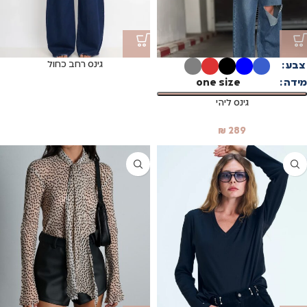
גינס רחב כחול
צבע
מידה
one size
גינס ליהי
₪
289