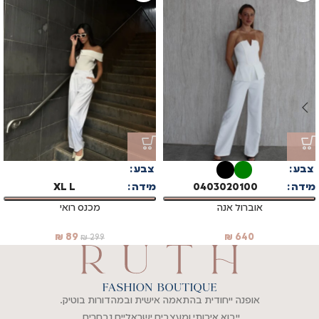
צבע
צבע
מידה
00
01
02
03
04
מידה
L
XL
אוברול אנה
מכנס רואי
₪
89
₪
640
₪
299
אופנה ייחודית בהתאמה אישית ובמהדורות בוטיק.
ייבוא איכותי ומעצבים ישראליים נבחרים.