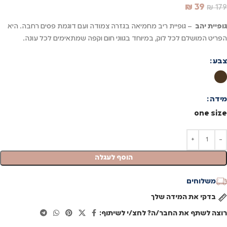
₪
39
₪
179
גופיית יהב
– גופיית ריב מחמיאה בגזרה צמודה ועם דוגמת פסים רחבה. היא
הפריט המושלם לכל לוק, במיוחד בגווני חום וקפה שמתאימים לכל עונה.
צבע
מידה
one size
הוסף לעגלה
משלוחים
בדקי את המידה שלך
רוצה לשתף את החבר/ה? לחצ/י לשיתוף: