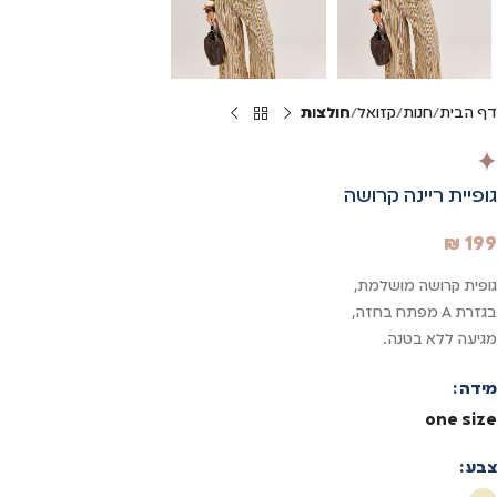
דף הבית
חנות
קזואל
חולצות
גופיית ריינה קרושה
₪
199
גופית קרושה מושלמת,
בגזרת A מפתח בחזה,
מגיעה ללא בטנה.
מידה
one size
צבע