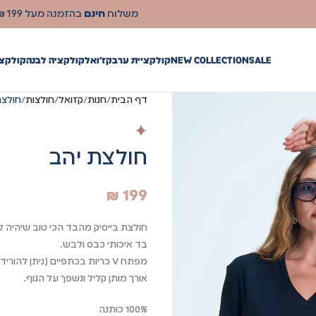
SALE
NEW COLLECTION
קולקציית ערב
קז'ואל
קולקציה לבנה
קולקצי
דף הבית
חנות
קזואל
חולצות
חולצת
חולצת יהב
₪
199
חולצת בייסיק מהבד הכי טוב שיהיה לך
בד איכותי כבס ולבש.
מפתח V כריות בכתפיים (ניתן להוריד)
אורך מותן קליל ונשפך על הגוף.
100% כותנה