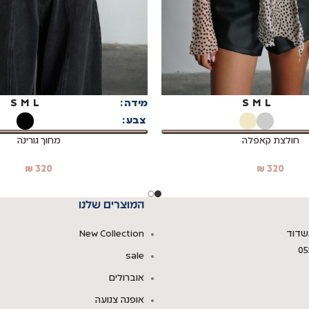
בחר אפשרויות
L
M
S
מידה
L
M
S
צבע
חולצת קאפלה
מחוך גורינה
₪
320
₪
320
המוצרים שלנו
New Collection
05
sale
אוברולים
אופנה צנועה