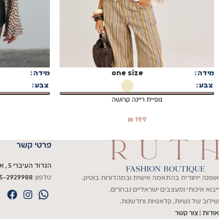
בחר אפשרויות
בחר אפשרויות
מידה
one size
מידה
צבע
צבע
גופיית ריינה קרושה
₪
199
פרטי קשר
הגדוד העיברי 5 , אשדוד
טלפון:
5-2929988
אופנה ייחודית בהתאמה אישית ובמהדורות בוטיק.
ייבוא איכותי ומעצבים ישראליים נבחרים.
שילוב של נשיות, קלאסיות וחדשנות.
אודות
|
צור קשר