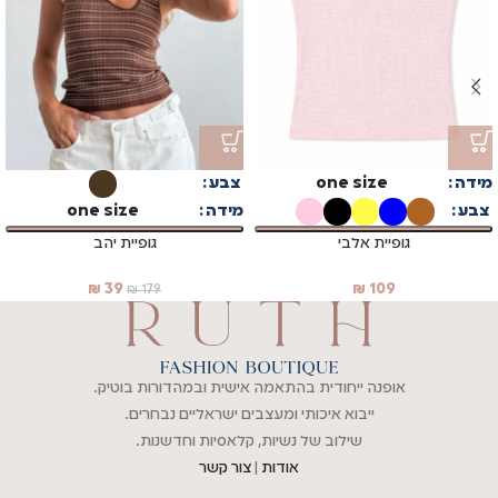
מידה
one size
צבע
צבע
מידה
one size
גופיית אלבי
גופיית יהב
₪
39
₪
109
₪
179
אופנה ייחודית בהתאמה אישית ובמהדורות בוטיק.
ייבוא איכותי ומעצבים ישראליים נבחרים.
שילוב של נשיות, קלאסיות וחדשנות.
אודות
|
צור קשר