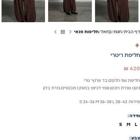
דף הבית
חנות
קזואל
חליפות פנאי
חליפת ריטרי
₪
420
חליפת שני חלקים בד פרנץ' טרי
ג'קט סגירת רוכסן וגומי לכיווץ במותן | מכנסיים גזרת בלון
מידות: S 34-36 M 36-38 L 38-42
מידה
S
M
L
צבע