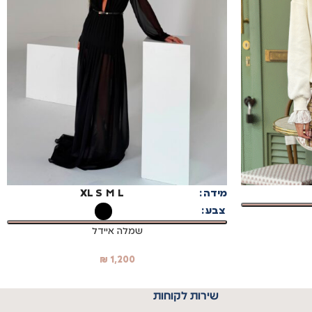
בחר אפשרויות
מידה
L
M
S
XL
צבע
שמלה איידל
₪
1,200
שירות לקוחות