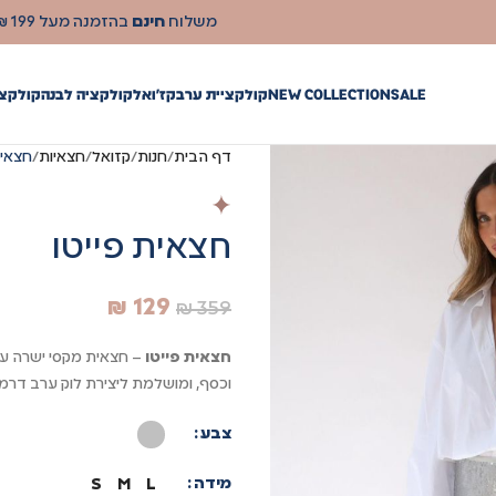
משלוח
חינם
בהזמנה מעל 199 ₪
SALE
NEW COLLECTION
קולקציית ערב
קז'ואל
קולקציה לבנה
קולקצי
דף הבית
חנות
קזואל
חצאיות
חצאית
חצאית פייטו
₪
129
₪
359
חצאית פייטו
– חצאית מקסי ישרה עם
וכסף, ומושלמת ליצירת לוק ערב דרמט
צבע
מידה
S
M
L