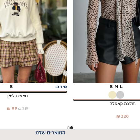
בחר אפשרויות
L
M
S
מידה
S
חצאית ליאן
חולצת קאפלה
₪
99
₪
219
₪
320
המוצרים שלנו