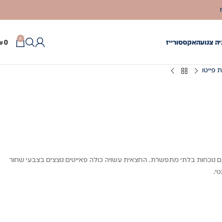
0
ה צנועה
אקססורייז
0
₪
 פייטו
 נוכחות בלתי מתפשרת. החצאית עשויה כולה פאייטים נוצצים בצבעי שחור
י.