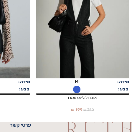
בחר אפשרויות
בחר אפשרויות
מידה
M
מידה
צבע
צבע
אוברול ג'ינס נומרו
₪
199
₪
380
פרטי קשר