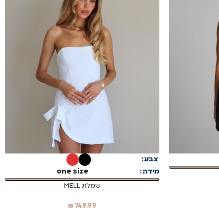
בחר אפשרויות
צבע
מידה
one size
שמלת MELL
₪
749.99