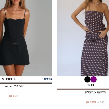
בחר אפשרויות
מידה
M-L
S-M
S
M
שמלת Lerian
חליפת מריונלה
₪
750
₪
299
₪
519