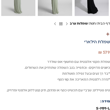
דף הבית
חנות
שמלות ערב
שמלת הילארי
₪
579
שמלת מקסי אלגנטית עם מחשוף אופ שולדר
כיווצים מדויקים- וכתפייה בגב השמלה שתחזיק את השרוולים.
*בד רך נעים ובעל נפילה מושלמת
*גזרה רלגנטית המאריכה את קווי הגוף
טיפ סטיילינג: שךביי עם תכשיט כסף או פנינים, תיק קטן ללוק אלגנטי ומדוייק.
מידה
S-M
M-L