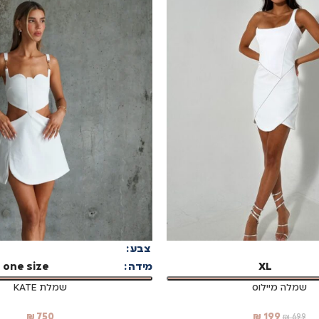
בחר אפשרויות
צבע
XL
מידה
one size
שמלה מיילוס
שמלת KATE
₪
750
₪
199
₪
699