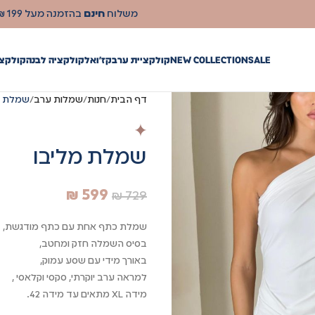
SALE
NEW COLLECTION
קולקציית ערב
קז'ואל
קולקציה לבנה
קולקצי
דף הבית
חנות
שמלות ערב
שמלת מ
שמלת מליבו
₪
599
₪
729
שמלת כתף אחת עם כתף מודגשת,
בסיס השמלה חזק ומחטב,
באורך מידי עם שסע עמוק,
למראה ערב יוקרתי, סקסי וקלאסי ,
מידה XL מתאים עד מידה 42.