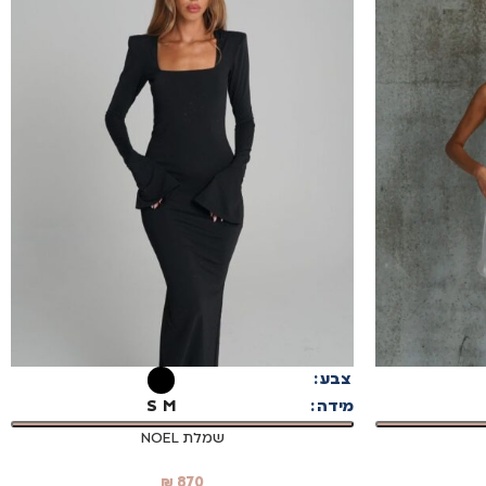
בחר אפשרויות
צבע
מידה
M
S
שמלת NOEL
₪
870