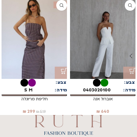
SALE
צבע
צבע
מידה
00
01
02
03
04
מידה
M
S
אוברול אנה
חליפת מריונלה
₪
299
₪
640
₪
519