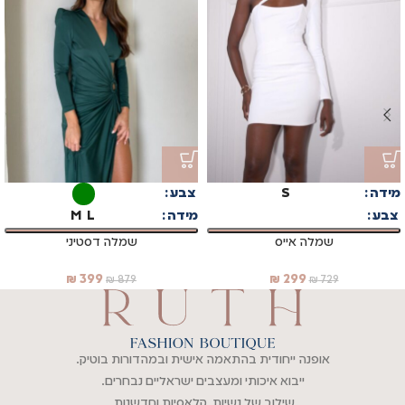
מידה
S
צבע
צבע
מידה
L
M
שמלה אייס
שמלה דסטיני
₪
399
₪
299
₪
879
₪
729
אופנה ייחודית בהתאמה אישית ובמהדורות בוטיק.
ייבוא איכותי ומעצבים ישראליים נבחרים.
שילוב של נשיות, קלאסיות וחדשנות.