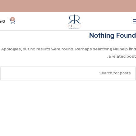
0
₪
0
Nothing Found
Apologies, but no results were found. Perhaps searching will help find
a related post.